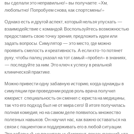
вы сделали это неправильно!» вы получаете: «Хм,
любопытно! Попробуем снова, как спортсмены!»
Однако есть и другой аспект, который нельзя упускать —
взаимодействие с командой. Воспользуйтесь возможностью
предоставить свою точку зрения, предложить идеи или
задать вопросы. Симулятор — это место, где можно
проявить смелость и креативность. А если кто-то потянет
руку, чтобы палец указал на тот самый «пробел» в знаниях,
— последуйте за ним. Это ключ к успеху в реальной
клинической практике.
Можно привести одну забавную историю, когда однажды в
симуляции при проведении родов роль врача получил
юморист: специальность он сменил с юриста на медицины,
так что его подход был не от мира сего! В итоге получилась
полная комедия, но на самом деле появилось множество
полезных навыков. Он научил нас, как важно оставаться на
связи с пациентом и поддерживать его в любой ситуации.
Это забавный, но поучительный момент, показывающий, что