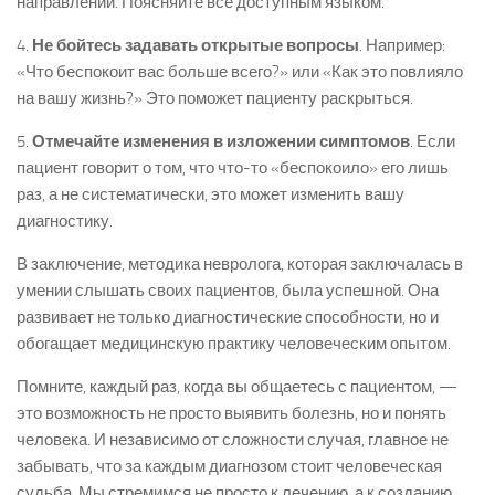
направлении. Поясняйте все доступным языком.
4.
Не бойтесь задавать открытые вопросы
. Например:
«Что беспокоит вас больше всего?» или «Как это повлияло
на вашу жизнь?» Это поможет пациенту раскрыться.
5.
Отмечайте изменения в изложении симптомов
. Если
пациент говорит о том, что что-то «беспокоило» его лишь
раз, а не систематически, это может изменить вашу
диагностику.
В заключение, методика невролога, которая заключалась в
умении слышать своих пациентов, была успешной. Она
развивает не только диагностические способности, но и
обогащает медицинскую практику человеческим опытом.
Помните, каждый раз, когда вы общаетесь с пациентом, —
это возможность не просто выявить болезнь, но и понять
человека. И независимо от сложности случая, главное не
забывать, что за каждым диагнозом стоит человеческая
судьба. Мы стремимся не просто к лечению, а к созданию