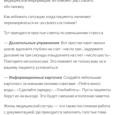
медицинской информации, но поможет расслабить
обстановку.
Как избежать ситуации, когда пациенты начинают
перенапрягаться из-за своего состояния?
Тут пригодятся простые советы по уменьшению стресса:
—
Дыхательные упражнения
. Вот простая пакет малых
шагов: вдохните глубоко на счет «число три», задержите
дыхание на три секунды и выдохните на счет «число шесть».
Повторите несколько раз. Это поможет не только вам, но и
вашему пациенту успокоиться.
—
Информационные карточки
. Создайте небольшие
карточки с основными легкими советами: «Пейте много
воды», «Сделайте зарядку», «Улыбайтесь». Пусть пациенты
берут их на выходе. Это будет смешная и полезная заметка.
Жизнь медицинской сестры — это также постоянная работа
с документацией, где приходится заполнять толстые тома.