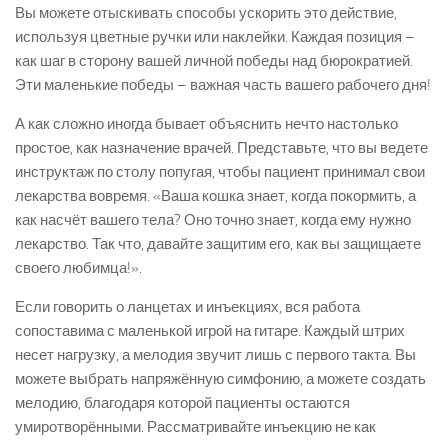
Вы можете отыскивать способы ускорить это действие,
используя цветные ручки или наклейки. Каждая позиция –
как шаг в сторону вашей личной победы над бюрократией.
Эти маленькие победы – важная часть вашего рабочего дня!
А как сложно иногда бывает объяснить нечто настолько
простое, как назначение врачей. Представьте, что вы ведете
инструктаж по столу попугая, чтобы пациент принимал свои
лекарства вовремя. «Ваша кошка знает, когда покормить, а
как насчёт вашего тела? Оно точно знает, когда ему нужно
лекарство. Так что, давайте защитим его, как вы защищаете
своего любимца!».
Если говорить о ланцетах и инъекциях, вся работа
сопоставима с маленькой игрой на гитаре. Каждый штрих
несет нагрузку, а мелодия звучит лишь с первого такта. Вы
можете выбрать напряжённую симфонию, а можете создать
мелодию, благодаря которой пациенты остаются
умиротворёнными. Рассматривайте инъекцию не как