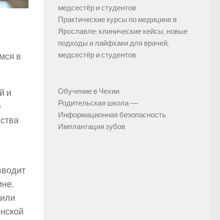
медсестёр и студентов
Практические курсы по медицине в
Ярославле: клинические кейсы, новые
подходы и лайфхаки для врачей,
медсестёр и студентов
мся в
Обучение в Чехии
й и
Родительская школа —
е
Информационная безопасность
вства
Имплантация зубов
вводит
ине,
 или
инской