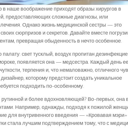
о в наше воображение приходят образы хирургов в
й, предоставляющих сложные диагнозы, или
лечения. Однако жизнь медицинской сестры — это
 своих сюрпризов и секретов. Давайте вместе погрузи
иентам, превращая обыденность в нечто особенное.
ю палату: свет тусклый, воздух пропитан дезинфекцие
м мороке, появляется она — медсестра. Каждый день е
 чуткости, терпения и, что немаловажно, отличного чу
 дизайнер, которому предстоит создать уникальное
ребуется подходить по-особенному.
е рутинной и более вдохновляющей? Во-первых, она 
нтами. Например, однажды, подходя к пожилой женщ
ние для внутривенного введения — «Кровавая мэри»
тки стала лучшим подтверждением тому, что с медиц