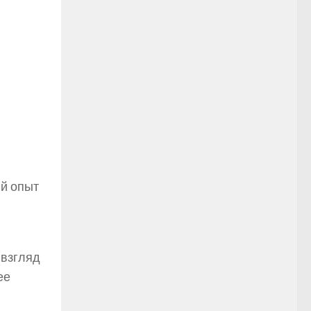
ый опыт
 взгляд
ее