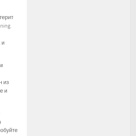
терит
ning.
 и
м
н из
е и
с
а
робуйте