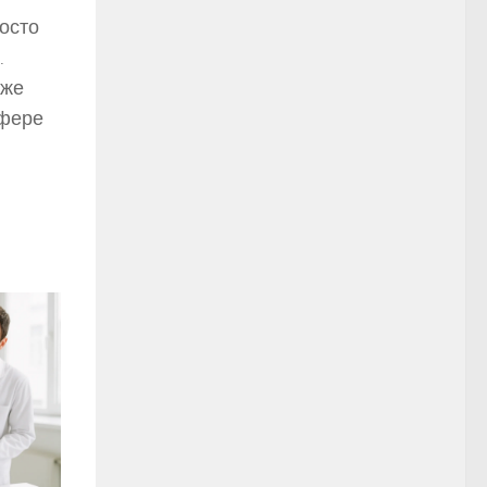
осто
.
аже
сфере