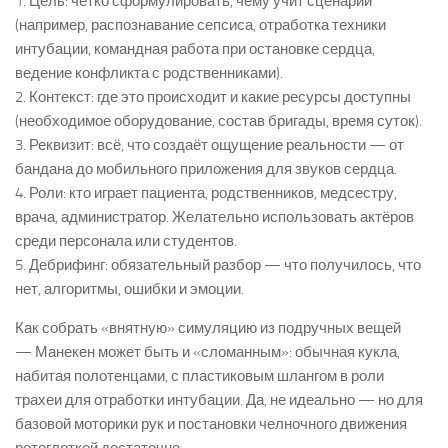
1. Цель: чётко сформулировать, чему учит сценарий
(например, распознавание сепсиса, отработка техники
интубации, командная работа при остановке сердца,
ведение конфликта с родственниками).
2. Контекст: где это происходит и какие ресурсы доступны
(необходимое оборудование, состав бригады, время суток).
3. Реквизит: всё, что создаёт ощущение реальности — от
бандана до мобильного приложения для звуков сердца.
4. Роли: кто играет пациента, родственников, медсестру,
врача, администратор. Желательно использовать актёров
среди персонала или студентов.
5. Дебрифинг: обязательный разбор — что получилось, что
нет, алгоритмы, ошибки и эмоции.
Как собрать «внятную» симуляцию из подручных вещей
— Манекен может быть и «сломанным»: обычная кукла,
набитая полотенцами, с пластиковым шлангом в роли
трахеи для отработки интубации. Да, не идеально — но для
базовой моторики рук и постановки челночного движения