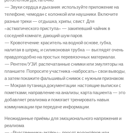
ротоглоткой достаточно.
— Звуки сердца и дыхания: используйте приложение на
телефоне, чемодан с колонкой или наушники. Включите
разные треки — отдышка, хрипы, свист. Для
«астматического приступа» — закипевший чайник в
соседней комнате, дающий шум паров.
— Кровотечение: краситель на водной основе, губка,
налитая в шприц, и силиконовая трубка — выглядят очень
правдоподобно на простых перевязочных материалах.
— Рентген/УЗИ: распечатанные снимки или эмуляторы на
планшете. Попросите участника «набросать» свои выводы,
а затем покажите фальшивый снимок с нужным признаком.
— Мокрая путаница документации: настоящие выписки с
пометками, направление на анализы, карта пациента — это
добавляет реализма и помогает тренировать навык
коммуникации при передаче информации.
Неожиданные приёмы для эмоционального напряжения и
реализма
— «Родственники-актёры»: просят волонтёров или