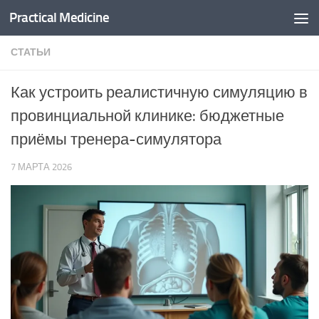
Practical Medicine
Перейти к содержимому
СТАТЬИ
Как устроить реалистичную симуляцию в
провинциальной клинике: бюджетные
приёмы тренера-симулятора
7 МАРТА 2026