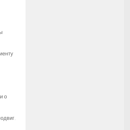
ы
иенту
и о
подвиг.