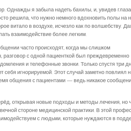
р. Однажды я забыла надеть бахилы, и, увидев глаза
росто решила, что нужно немного вдохновить полы на 
рое витало в воздухе, исчезло как по волшебству. Д
лать взаимодействие более легким.
 общении часто происходят, когда мы слишком
, разговор с одной пациенткой был преждевременно
едомления и телефонные звонки. Только спустя три дн
ует себя игнорируемой. Этот случай заметно повлиял 
ремя общения с пациентами — ведь никакое сообщени
рёд, открывая новые подходы и методы лечения, но 
вечной стороне медицинской практики. В этой профе
аимодействуем с людьми, которые нуждаются в подд