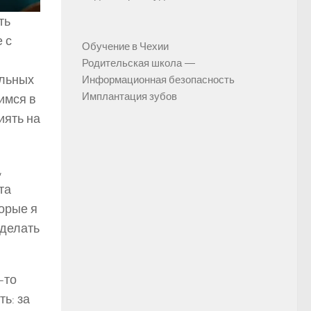
ть
 с
Обучение в Чехии
Родительская школа —
альных
Информационная безопасность
Имплантация зубов
имся в
иять на
,
та
торые я
сделать
-то
ь: за