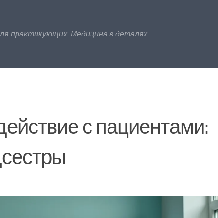
для практикующих: Медицина в деталях
действие с пациентами:
дсестры