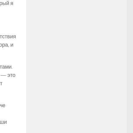
рый я
етствия
ора, и
тами.
 — это
т
че
аши