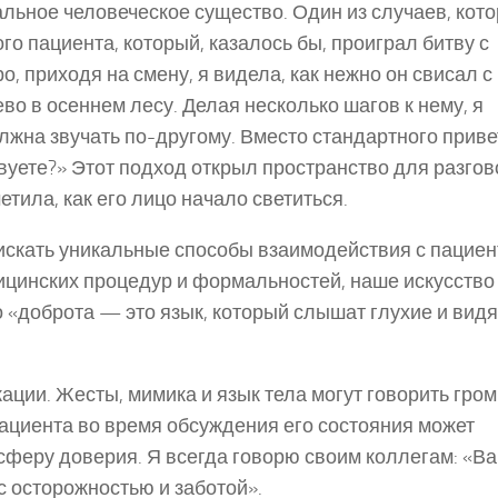
льное человеческое существо. Один из случаев, кото
о пациента, который, казалось бы, проиграл битву с
, приходя на смену, я видела, как нежно он свисал с
во в осеннем лесу. Делая несколько шагов к нему, я
олжна звучать по-другому. Вместо стандартного прив
твуете?» Этот подход открыл пространство для разгов
етила, как его лицо начало светиться.
 искать уникальные способы взаимодействия с пациен
ицинских процедур и формальностей, наше искусство
о «доброта — это язык, который слышат глухие и видя
ции. Жесты, мимика и язык тела могут говорить гром
пациента во время обсуждения его состояния может
осферу доверия. Я всегда говорю своим коллегам: «В
с осторожностью и заботой».