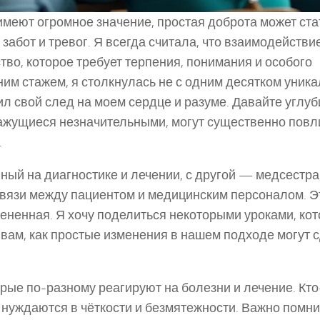
имеют огромное значение, простая доброта может ста
абот и тревог. Я всегда считала, что взаимодействие
тво, которое требует терпения, понимания и особого
ним стажем, я столкнулась не с одним десятком уник
ил свой след на моем сердце и разуме. Давайте углуб
кажущиеся незначительными, могут существенно повл
.
нный на диагностике и лечении, с другой — медсестра
 связи между пациентом и медицинским персоналом. Э
цененная. Я хочу поделиться некоторыми уроками, ко
ь вам, как простые изменения в нашем подходе могут 
орые по-разному реагируют на болезни и лечение. Кто
е нуждаются в чёткости и безмятежности. Важно помнит