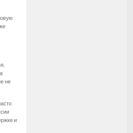
новую
аже
я,
на
е не
часто
ссии
ержке и